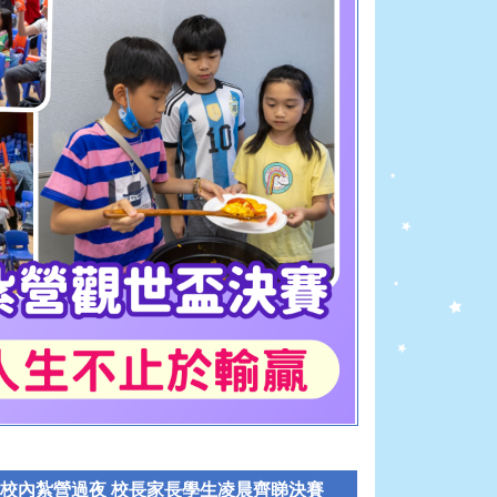
理小學 校內紮營過夜 校長家長學生凌晨齊睇決賽