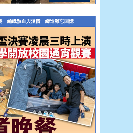
盃決賽 編織熱血與溫情 締造難忘回憶