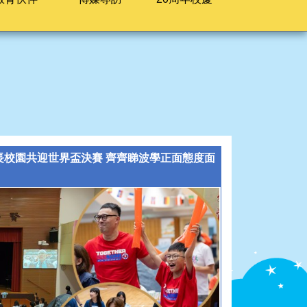
家長校園共迎世界盃決賽 齊齊睇波學正面態度面