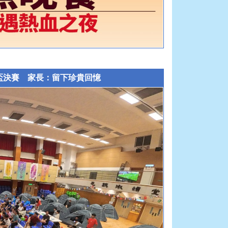
界盃決賽 家長：留下珍貴回憶