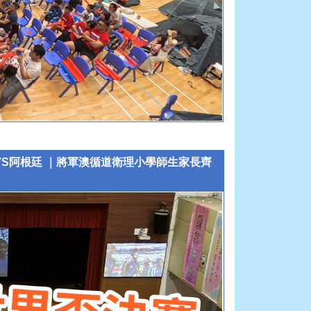
西班牙VS阿根廷 ｜將軍澳循道衛理小學師生家長齊