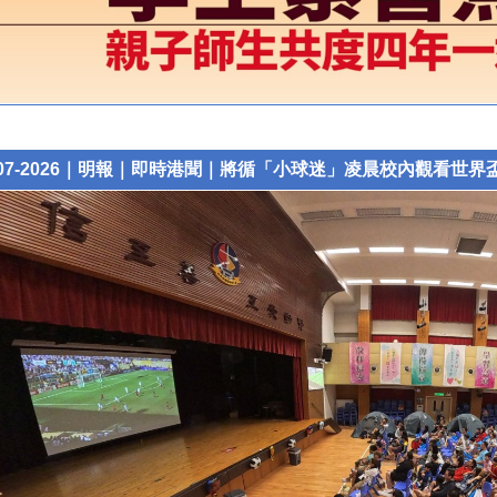
0-07-2026｜明報｜即時港聞｜將循「小球迷」凌晨校內觀看世