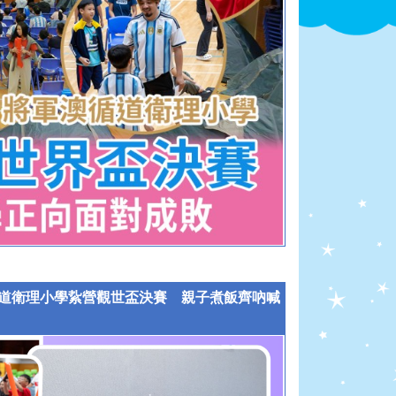
軍澳循道衛理小學紥營觀世盃決賽 親子煮飯齊吶喊