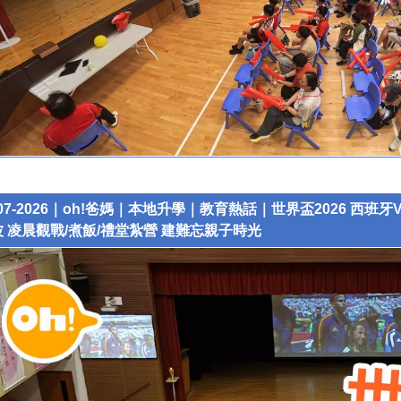
-07-2026｜oh!爸媽｜本地升學｜教育熱話｜世界盃2026 
 凌晨觀戰/煮飯/禮堂紮營 建難忘親子時光