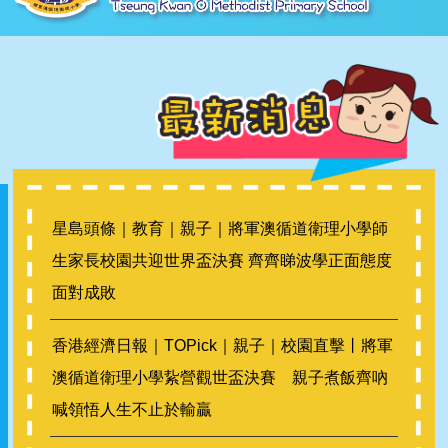
星島頭條｜教育｜親子｜將軍澳循道衛理小學師
生家長校園共迎世界盃決賽 齊齊睇波學正面態度
面對成敗
香港經濟日報｜TOPick｜親子｜校園直擊丨將軍
澳循道衛理小學紥營觀世盃決賽 親子煮飯齊吶
喊領悟人生不止於輸贏