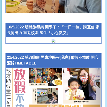
10/5/2022 明報教得樂 開學了：「一日一檢」講互信 家
長同出力 重返校園 師生「小心疫疫」
21/4/2022 第78期新界東地區報[我家] 放假不放縱 開心
源於TIMETABLE