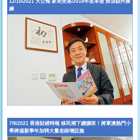
12/10/2021 大公報 家長受落/2018年改革後 毋須額外操
練
7/9/2021 香港財經時報 移民潮下續擴班！將軍澳熱門小
學將循新學年加聘大量老師增設施