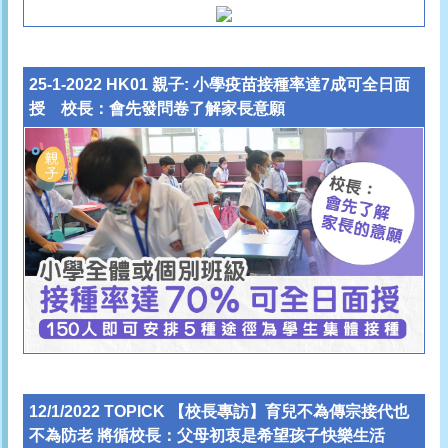
25-1-2022 HK01 親子: 小學疫苗接種率達7成可全日面
授 校長：會先發問卷了解家長意願
12/1/2022 TOPICK 【校長專訪】育兒不為傳宗接代也
不為防老 將循校長：父母初衷是希望孩子快樂生活