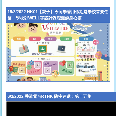
19/3/2022 HK01【親子】令同學善用假期是學校首要任
務 學校以WELL字設計課程鍛鍊身心靈
6/3/2022 香港電台RTHK 防疫速遞：第十五集