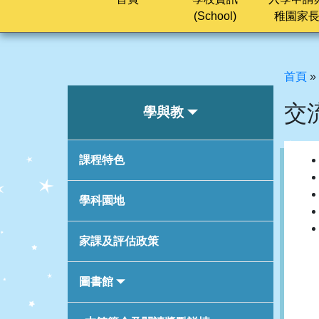
(School)
稚園家
首頁
»
交
學與教
課程特色
學科園地
家課及評估政策
圖書館