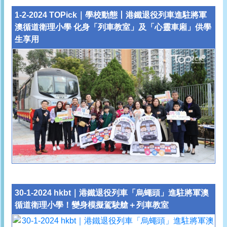
1-2-2024 TOPick｜學校動態丨港鐵退役列車進駐將軍
澳循道衛理小學 化身「列車教室」及「心靈車廂」供學
生享用
30-1-2024 hkbt｜
港鐵退役列車「烏蠅頭」進駐將軍澳
循道衛理小學！變身模擬駕駛艙＋列車教室