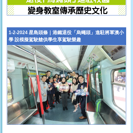
1-2-2024 星島頭條｜
港鐵退役「烏蠅頭」進駐將軍澳小
學 設模擬駕駛艙供學生享駕駛樂趣