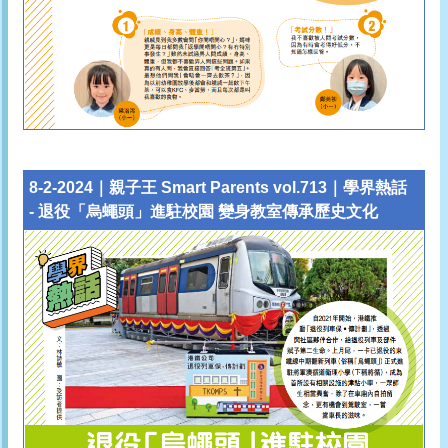
8-2-2024｜親子王 Smart Parents vol.713｜學界熱話
- 退役「烏蠅頭」進駐校園 變身教室傳承歷史文化