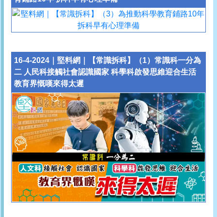
16-4-2024｜堅料網｜【常識拆科】（1）常識科一分為
二 人民科接觸社會認識國家 科學科啟發思維迎合生活
教育界慨嘆來得太遲