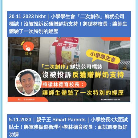
20-11-2023 hkbt｜小學學生會「二次創作」鮮奶公司
標誌！沒被投訴反獲贈鮮奶支持！將循林校長：讓師生
體驗了一次特別的經歷
5-11-2023｜
親子王 Smart Parents｜小學校長3大面試
貼士！將軍澳循道衛理小學林德育校長：面試前要做好
功課