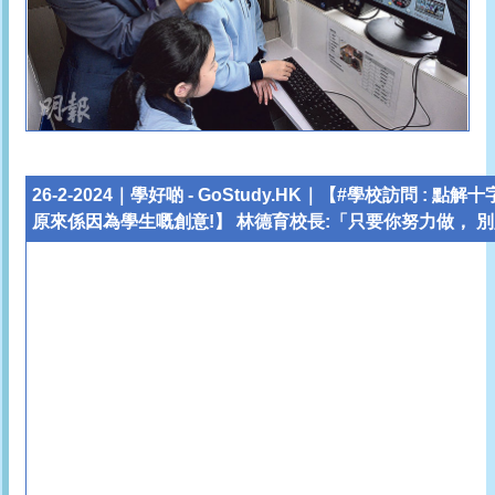
26-2-2024｜學好啲 - GoStudy.HK｜【#學校訪問
原來係因為學生嘅創意!】 林德育校長:「只要你努力做， 