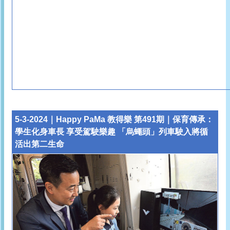
5-3-2024｜Happy PaMa 教得樂 第491期｜保育傳承：
學生化身車長 享受駕駛樂趣 「烏蠅頭」列車駛入將循
活出第二生命