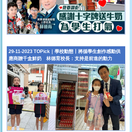
29-11-2023 TOPick｜學校動態丨將循學生創作感動供
應商贈千盒鮮奶 林德育校長：支持是前進的動力