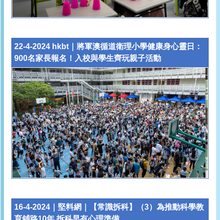
22-4-2024 hkbt｜將軍澳循道衛理小學健康身心靈日：
900名家長報名！入校與學生齊玩親子活動
16-4-2024｜堅料網｜【常識拆科】（3）為推動科學教
育鋪路10年 拆科早有心理準備