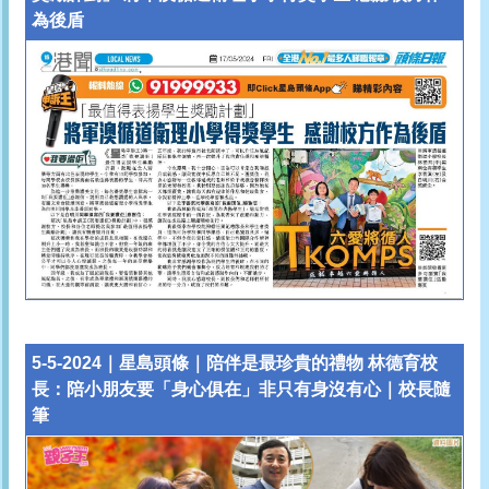
為後盾
5-5-2024｜星島頭條｜陪伴是最珍貴的禮物 林德育校
長：陪小朋友要「身心俱在」非只有身沒有心｜校長隨
筆