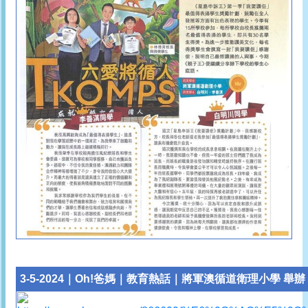
3-5-2024｜Oh!爸媽｜教育熱話｜將軍澳循道衛理小學 舉辦「H