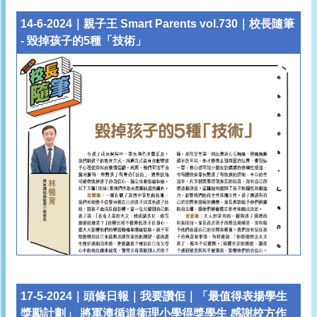
14-6-2024｜親子王 Smart Parents vol.730｜校長隨筆
- 毀掉孩子的5種「技術」
17-5-2024｜頭條日報｜我要讚佢｜
「最值得表揚學生
獎勵計劃」 將軍澳循道衞理小學得獎學生 感謝校方作