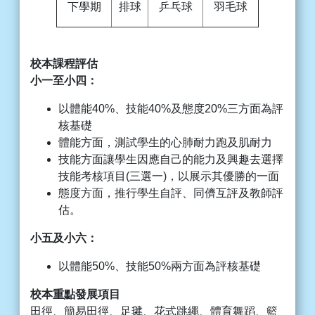
下學期
排球
乒乓球
羽毛球
校本課程評估
小一至小四：
以體能40%、技能40%及態度20%三方面為評
核基礎
體能方面，測試學生的心肺耐力跑及肌耐力
技能方面讓學生因應自己的能力及興趣去選擇
技能考核項目(三選一)，以展示其優勝的一面
態度方面，推行學生自評、同儕互評及教師評
估。
小五及小六：
以體能50%、技能50%兩方面為評核基礎
校本重點發展項目
田徑、簡易田徑、足毽、花式跳繩、體育舞蹈、籃