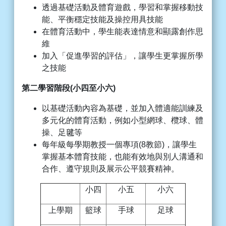
透過基礎活動及體育遊戲，學習和掌握移動技
能、平衡穩定技能及操控用具技能
在體育活動中，學生能表達情意和顯露創作思
維
加入「促進學習的評估」，讓學生更掌握所學
之技能
第二學習階段
(
小四至小六
)
以基礎活動內容為基礎，並加入體適能訓練及
多元化的體育活動，例如小型網球、欖球、體
操、足毽等
每年級每學期教授一個專項(8教節)，讓學生
掌握基本體育技能，也能有效地與別人溝通和
合作、遵守規則及展示公平競賽精神。
小四
小五
小六
上學期
籃球
手球
足球