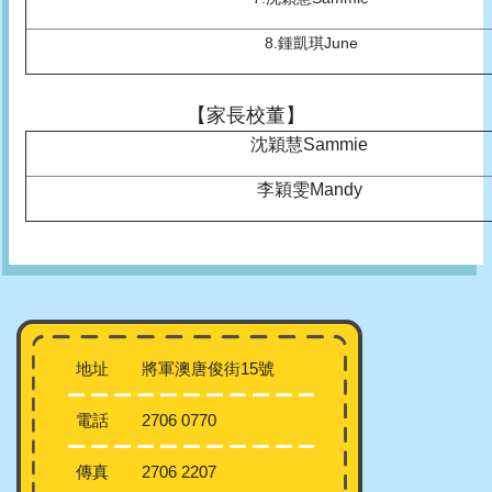
8.鍾凱琪June
【家長校董】
沈穎慧Sammie
李穎雯Mandy
地址
將軍澳唐俊街15號
電話
2706 0770
傳真
2706 2207