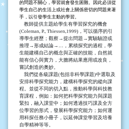
的問題不關心，學習就會發生困難。因此必須從
學生自己的生活上或社會上關係密切的問題來著
手，以引發學生主動的學習。
教師提供主題給學生有學習探究的機會
(Coleman, P., Thiessen,1999)
，可以循序的引
導學生經歷；觀察
→
提出問題
→
實驗驗證或
推理
→
形成結論
→…
，累積探究的過程，學
生能建構自己的概念與正確的技能，自然就
能有信心與實力，大膽將結果應用或改良，
嘗試創造的奧妙。
我們從各級課題
(
包括非科學課題
)
中選取及
安排科學探究能力，建構科學探究的縱向課
程。並從不同的切入點，推動科學與科技教
育課程，例如：如何把科學探究能力與課題
緊扣，融入課堂中；如何透過技巧課及全方
位學習的形式，發展科學探究能力；如何運
用科探任務小冊子，以延伸課堂學習及培養
自學精神等等。