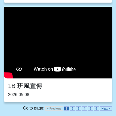
1B 班風宣傳
2026-05-08
Go to page:
< Previous
1
2
3
4
5
6
Next >